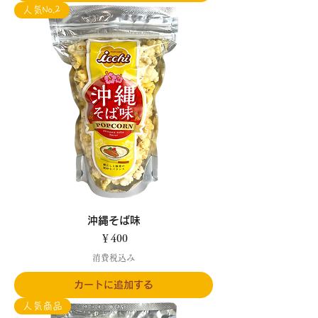
人気No.2
沖縄そば味
価格
￥400
消費税込み
カートに追加する
人気商品