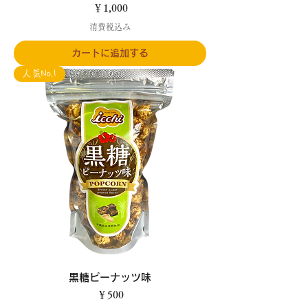
価格
￥1,000
消費税込み
カートに追加する
人気No.1
黒糖ピーナッツ味
価格
￥500