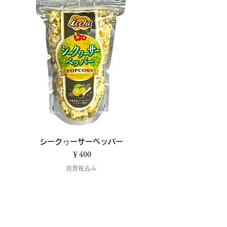
シークヮーサーペッパー
価格
￥400
消費税込み
カートに追加する