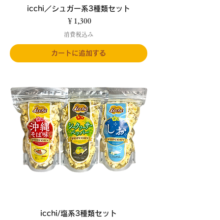
icchi／シュガー系3種類セット
価格
￥1,300
消費税込み
カートに追加する
icchi/塩系3種類セット