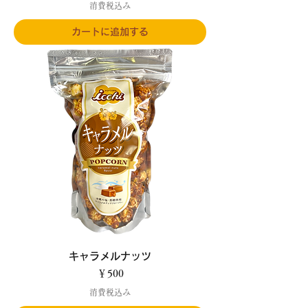
消費税込み
カートに追加する
キャラメルナッツ
価格
￥500
消費税込み